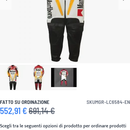
FATTO SU ORDINAZIONE
SKU
MGR-LC6584-EN
552,91 €
691,14 €
Prezzo speciale
Prezzo predefinito
Scegli tra le seguenti opzioni di prodotto per ordinare prodotti