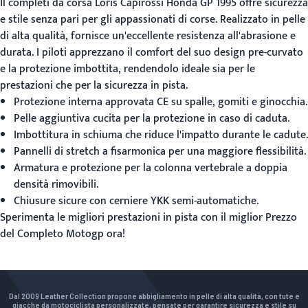
Il completi da corsa Loris Capirossi Honda GP 1995 offre sicurezza
e stile senza pari per gli appassionati di corse. Realizzato in pelle
di alta qualità, fornisce un'eccellente resistenza all'abrasione e
durata. I piloti apprezzano il comfort del suo design pre-curvato
e la protezione imbottita, rendendolo ideale sia per le
prestazioni che per la sicurezza in pista.
Protezione interna approvata CE su spalle, gomiti e ginocchia.
Pelle aggiuntiva cucita per la protezione in caso di caduta.
Imbottitura in schiuma che riduce l'impatto durante le cadute.
Pannelli di stretch a fisarmonica per una maggiore flessibilità.
Armatura e protezione per la colonna vertebrale a doppia
densità rimovibili.
Chiusure sicure con cerniere YKK semi-automatiche.
Sperimenta le migliori prestazioni in pista con il miglior
Prezzo
del Completo Motogp
ora!
Dal 2009 Leather Collection propone abbigliamento in pelle di alta qualità, con tute e
giacche da motociclista personalizzate, pensate per garantire sicurezza e stile su