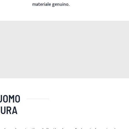
materiale genuino.
 UOMO
SURA