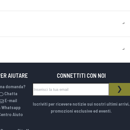
PER AIUTARE
CONNETTITI CON NOI
Iscriviti alla nostra Newsletter:
una domanda?
NEWSLETTER
ISCR
Chatta
E-mail
Iscriviti per ricevere notizie sui nostri ultimi arrivi,
Whatsapp
promozioni esclusive ed eventi.
Centro Aiuto