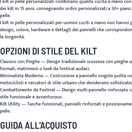
I kilt in pelle personalizzati combinano qualità cucita a mano co
dei kilt in 15 anni, consegnando ordini personalizzati a 50+ paesi.
pelle.
I kilt in pelle personalizzati per uomini cuciti a mano non hanno 
design, colore, hardware e dettagli dei pannelli che corrispondono
la longevità.
OPZIONI DI STILE DEL KILT
Classico con Pieghe
— Design tradizionale scozzese con pieghe a s
formali, matrimoni o look da festival audaci.
Minimalista Moderno
— Costruzione a pannello singolo pulita con 
motociclisti e cercatori di stile urbano che desiderano sofisticate
Combattimento da Festival
— Design multi-pannello rinforzato co
stile funzionale e avventuroso.
Kilt Utility
— Tasche funzionali, pannelli rinforzati e posizioname
pelle.
GUIDA ALL'ACQUISTO