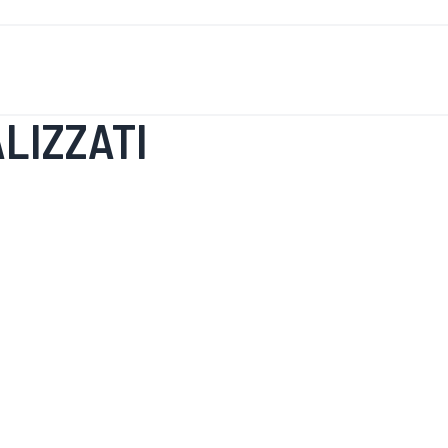
È DI NUOVO
UOMINI
DONNE
MOTOCICLETTA
MOTO
LIZZATI