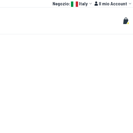
Language:
Account
Negozio:
Italy
Il mio Account
HOT
GP
PERSONALIZZATO
Cerca
Cerc
Carr