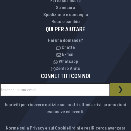
Fatto su misura
Su misura
Spedizione e consegna
Reso e cambio
QUI PER AIUTARE
Hai una domanda?
Chatta
E-mail
Whatsapp
Centro Aiuto
CONNETTITI CON NOI
Iscriviti alla nostra Newsletter:
NEWSLETTER
ISCR
Iscriviti per ricevere notizie sui nostri ultimi arrivi, promozioni
esclusive ed eventi.
Norme sulla Privacy e sui Cookie
Ordini e resi
Ricerca avanzata