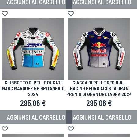
AGGIUNGI AL CARRELLO
AGGIUNGI AL CARRELLO
Aggiungi alla lista desideri
Aggiungi alla lista desideri
GIUBBOTTO DI PELLE DUCATI
GIACCA DI PELLE RED BULL
MARC MARQUEZ GP BRITANNICO
RACING PEDRO ACOSTA GRAN
2024
PREMIO DI GRAN BRETAGNA 2024
295,06 €
295,06 €
AGGIUNGI AL CARRELLO
AGGIUNGI AL CARRELLO
Aggiungi alla lista desideri
Aggiungi alla lista desideri