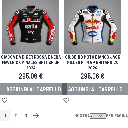
GIACCA DA BIKER ROSSA E NERA
GIUBBINO MOTO BIANCO JACK
MAVERICK VINALES BRITISH GP
MILLER KTM GP BRITANNICO
2024
2024
295,06 €
295,06 €
AGGIUNGI AL CARRELLO
AGGIUNGI AL CARRELLO
Aggiungi alla lista desideri
Aggiungi alla lista desideri
1
2
3
MOSTRA
PER PAGINA
PAGINA
ATTUALMENTE STAI LEGGENDO LA PAGINA
PAGINA
PAGINA
PAGINA
SUCCESSIVO