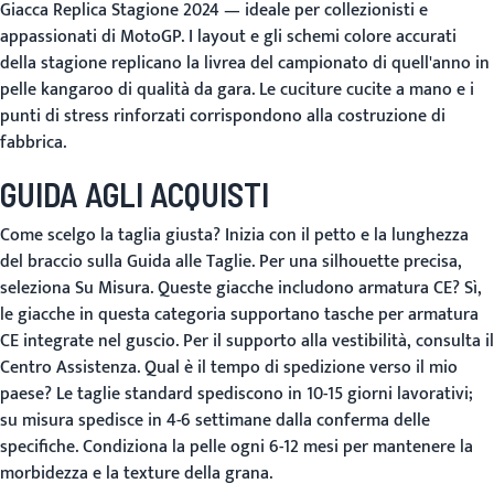
Giacca Replica Stagione 2024
— ideale per collezionisti e
appassionati di MotoGP. I layout e gli schemi colore accurati
della stagione replicano la livrea del campionato di quell'anno in
pelle kangaroo di qualità da gara. Le cuciture cucite a mano e i
punti di stress rinforzati corrispondono alla costruzione di
fabbrica.
GUIDA AGLI ACQUISTI
Come scelgo la taglia giusta?
Inizia con il petto e la lunghezza
del braccio sulla
Guida alle Taglie
. Per una silhouette precisa,
seleziona
Su Misura
.
Queste giacche includono armatura CE?
Sì,
le giacche in questa categoria supportano tasche per armatura
CE integrate nel guscio. Per il supporto alla vestibilità, consulta il
Centro Assistenza
.
Qual è il tempo di spedizione verso il mio
paese?
Le taglie standard spediscono in 10-15 giorni lavorativi;
su misura spedisce in 4-6 settimane dalla conferma delle
specifiche. Condiziona la pelle ogni 6-12 mesi per mantenere la
morbidezza e la texture della grana.