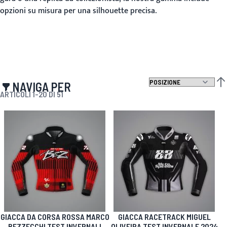
opzioni su misura per una silhouette precisa.
NAVIGA PER
IMP
ARTICOLI
1
-
20
DI
51
GIACCA DA CORSA ROSSA MARCO
GIACCA RACETRACK MIGUEL
BEZZECCHI TEST INVERNALI
OLIVEIRA TEST INVERNALE 2024