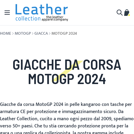
Salta al contenuto
Toggle Nav
Carr
Cerca
HOME
MOTOGP
GIACCA
MOTOGP 2024
GIACCHE DA CORSA
MOTOGP 2024
Giacche da corsa MotoGP 2024 in pelle kangaroo con tasche per
armatura CE per protezione e immagazzinamento sicuro. Da
Leather Collection, cucito a mano ogni pezzo dal 2009, spediamo
verso 50+ paesi. Che tu stia cercando protezione pronta per la
gara o una replica da collezionista, la nostra gamma include