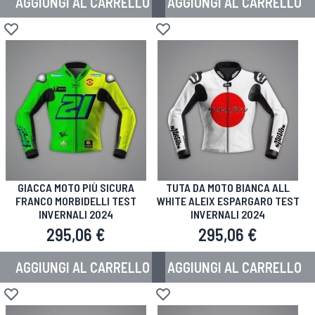
AGGIUNGI AL CARRELLO
AGGIUNGI AL CARRELLO
Aggiungi alla lista desideri
Aggiungi alla lista desideri
GIACCA MOTO PIÙ SICURA
TUTA DA MOTO BIANCA ALL
FRANCO MORBIDELLI TEST
WHITE ALEIX ESPARGARO TEST
INVERNALI 2024
INVERNALI 2024
295,06 €
295,06 €
AGGIUNGI AL CARRELLO
AGGIUNGI AL CARRELLO
Aggiungi alla lista desideri
Aggiungi alla lista desideri