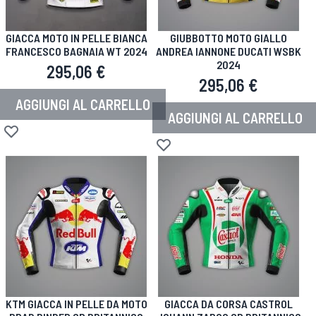
GIACCA MOTO IN PELLE BIANCA
GIUBBOTTO MOTO GIALLO
FRANCESCO BAGNAIA WT 2024
ANDREA IANNONE DUCATI WSBK
2024
295,06 €
295,06 €
AGGIUNGI AL CARRELLO
AGGIUNGI AL CARRELLO
Aggiungi alla lista desideri
Aggiungi alla lista desideri
KTM GIACCA IN PELLE DA MOTO
GIACCA DA CORSA CASTROL