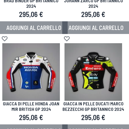
BRAD BINDER GP BRITANNICO
JOHANN ZARCO GP BRITANNICO
2024
2024
295,06 €
295,06 €
AGGIUNGI AL CARRELLO
AGGIUNGI AL CARRELLO
Aggiungi alla lista desideri
Aggiungi alla lista desideri
GIACCA DI PELLE HONDA JOAN
GIACCA IN PELLE DUCATI MARCO
MIR BRITISH GP 2024
BEZZECCHI GP BRITANNICO 2024
295,06 €
295,06 €