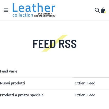
Salta al contenuto
Toggle Nav
Carr
Cerca
FEED RSS
Feed
Feed varie
Nuovi prodotti
Ottieni Feed
Prodotti a prezzo speciale
Ottieni Feed