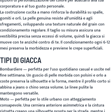
opzioni di personalizzazione del colore per adattarsi alla tua
corporatura e al tuo gusto personale.
La costruzione cucita a mano rinforza la durabilità su spalle,
gomiti e orli. La pelle genuina resiste all'umidità e agli
sfregamenti, sviluppando una texture naturale del grain con
condizionamento regolare. Il taglio su misura assicura una
vestibilità precisa senza eccessi di volume, quindi la giacca si
muove con te anziché contro di te. Il condizionamento ogni 6-12
mesi preserva la morbidezza e previene le crepe superficiali.
TIPI DI GIACCA
Bombardiere
— perfetta per l'uso quotidiano casual e uscite nel
fine settimana. Un guscio di pelle morbida con polsini e orlo a
coste preserva la silhouette e la forma, mentre il profilo corto si
abbina a jeans o chino senza volume. Le linee pulite la
mantengono versatile.
Moto
— perfetta per lo stile urbano con atteggiamento
consapevole. Una cerniera anteriore asimmetrica e la cintura
ristretta creano una silhouette pronta per la strada, mentre i