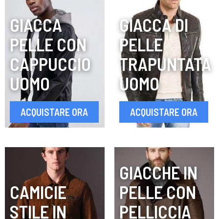
GIACCA
GIACCA DI
PELLE CON
PELLE
CAPPUCCIO
TRAPUNTATA
UOMO
UOMO
ACQUISTARE ORA
ACQUISTARE ORA
GIACCHE IN
CAMICIE
PELLE CON
STILE IN
PELLICCIA