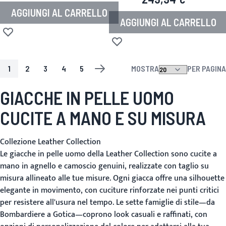
AGGIUNGI AL CARRELLO
AGGIUNGI AL CARRELLO
Aggiungi alla lista desideri
Aggiungi alla lista desideri
1
2
3
4
5
MOSTRA
PER PAGINA
PAGINA
ATTUALMENTE STAI LEGGENDO LA PAGINA
PAGINA
PAGINA
PAGINA
PAGINA
PAGINA
SUCCESSIVO
GIACCHE IN PELLE UOMO
CUCITE A MANO E SU MISURA
Collezione Leather Collection
Le giacche in pelle uomo della Leather Collection sono cucite a
mano in agnello e camoscio genuini, realizzate con taglio su
misura allineato alle tue misure. Ogni giacca offre una silhouette
elegante in movimento, con cuciture rinforzate nei punti critici
per resistere all'usura nel tempo. Le sette famiglie di stile—da
Bombardiere a Gotica—coprono look casuali e raffinati, con