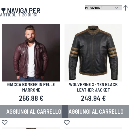
NAVIGA PER
IMP
ARTICOLI
1
-
20
DI
131
GIACCA BOMBER IN PELLE
WOLVERINE X-MEN BLACK
MARRONE
LEATHER JACKET
256,88 €
249,94 €
AGGIUNGI AL CARRELLO
AGGIUNGI AL CARRELLO
Aggiungi alla lista desideri
Aggiungi alla lista desideri