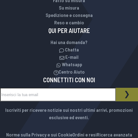
Fatto su misura
Su misura
Spedizione e consegna
Reso e cambio
QUI PER AIUTARE
Hai una domanda?
Chatta
E-mail
Whatsapp
Centro Aiuto
CONNETTITI CON NOI
Iscriviti alla nostra Newsletter:
NEWSLETTER
ISCR
Iscriviti per ricevere notizie sui nostri ultimi arrivi, promozioni
esclusive ed eventi.
Norme sulla Privacy e sui Cookie
Ordini e resi
Ricerca avanzata