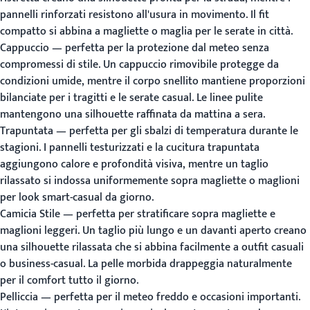
pannelli rinforzati resistono all'usura in movimento. Il fit
compatto si abbina a magliette o maglia per le serate in città.
Cappuccio
— perfetta per la protezione dal meteo senza
compromessi di stile. Un cappuccio rimovibile protegge da
condizioni umide, mentre il corpo snellito mantiene proporzioni
bilanciate per i tragitti e le serate casual. Le linee pulite
mantengono una silhouette raffinata da mattina a sera.
Trapuntata
— perfetta per gli sbalzi di temperatura durante le
stagioni. I pannelli testurizzati e la cucitura trapuntata
aggiungono calore e profondità visiva, mentre un taglio
rilassato si indossa uniformemente sopra magliette o maglioni
per look smart-casual da giorno.
Camicia Stile
— perfetta per stratificare sopra magliette e
maglioni leggeri. Un taglio più lungo e un davanti aperto creano
una silhouette rilassata che si abbina facilmente a outfit casuali
o business-casual. La pelle morbida drappeggia naturalmente
per il comfort tutto il giorno.
Pelliccia
— perfetta per il meteo freddo e occasioni importanti.