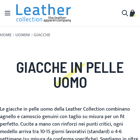
Salta al contenuto
Toggle Nav
Carr
Cerca
HOME
UOMINI
GIACCHE
GIACCHE IN PELLE
UOMO
Le giacche in pelle uomo della Leather Collection combinano
agnello e camoscio genuini con taglio su misura per un fit
perfetto. Cucite a mano con rinforzi nei punti critici, ogni
modello arriva tra 10-15 giorni lavorativi (standard) o 4-6
settimane (su misura da conferma specifiche). Spediamo in oltre