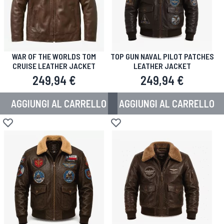
WAR OF THE WORLDS TOM
TOP GUN NAVAL PILOT PATCHES
CRUISE LEATHER JACKET
LEATHER JACKET
249,94 €
249,94 €
AGGIUNGI AL CARRELLO
AGGIUNGI AL CARRELLO
Aggiungi alla lista desideri
Aggiungi alla lista desideri