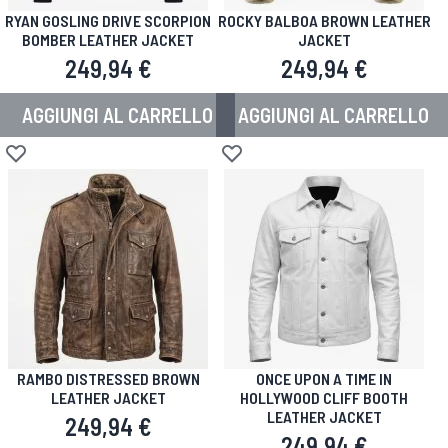
RYAN GOSLING DRIVE SCORPION
ROCKY BALBOA BROWN LEATHER
BOMBER LEATHER JACKET
JACKET
249,94 €
249,94 €
AGGIUNGI AL CARRELLO
AGGIUNGI AL CARRELLO
Aggiungi alla lista desideri
Aggiungi alla lista desideri
RAMBO DISTRESSED BROWN
ONCE UPON A TIME IN
LEATHER JACKET
HOLLYWOOD CLIFF BOOTH
LEATHER JACKET
249,94 €
249,94 €