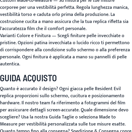
Custom Made-to-Measure
— Su misura per le tue misure
corporee per una vestibilità perfetta. Regola lunghezza manica,
vestibilità torso e caduta orlo prima della produzione. La
costruzione cucita a mano assicura che la tua replica rifletta sia
l'accuratezza film che il comfort personale.
Varianti Colore e Finitura
— Scegli finiture pelle invecchiate o
pristine. Opzioni patina invecchiata o lucido ricco ti permettono
di corrispondere alla condizione sullo schermo o alla preferenza
personale. Ogni finitura è applicata a mano su pannelli di pelle
autentica.
GUIDA ACQUISTO
Quanto è accurato il design?
Ogni giacca pelle Resident Evil
replica proporzioni sullo schermo, cucitura e posizionamento
hardware. Il nostro team fa riferimento a fotogrammi del film
per assicurare dettagli screen-accurate.
Quale dimensione devo
scegliere?
Usa la nostra
Guida Taglie
o seleziona
Made to
Measure
per vestibilità personalizzata sulle tue misure esatte.
Quanto tempo fino alla consegna?
Spedizione & Consegna
copre