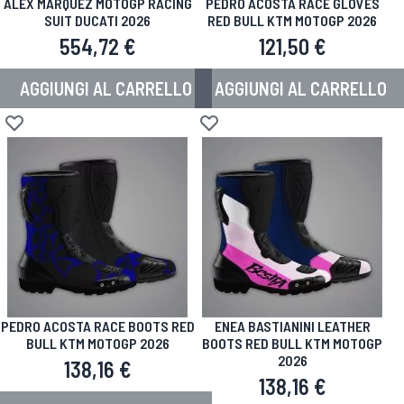
ALEX MARQUEZ MOTOGP RACING
PEDRO ACOSTA RACE GLOVES
SUIT DUCATI 2026
RED BULL KTM MOTOGP 2026
554,72 €
121,50 €
AGGIUNGI AL CARRELLO
AGGIUNGI AL CARRELLO
Aggiungi alla lista desideri
Aggiungi alla lista desideri
PEDRO ACOSTA RACE BOOTS RED
ENEA BASTIANINI LEATHER
BULL KTM MOTOGP 2026
BOOTS RED BULL KTM MOTOGP
2026
138,16 €
138,16 €