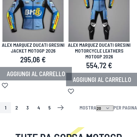
ALEX MARQUEZ DUCATI GRESINI
ALEX MARQUEZ DUCATI GRESINI
JACKET MOTOGP 2026
MOTORCYCLE LEATHERS
MOTOGP 2026
295,06 €
554,72 €
AGGIUNGI AL CARRELLO
AGGIUNGI AL CARRELLO
Aggiungi alla lista desideri
Aggiungi alla lista desideri
1
2
3
4
5
MOSTRA
PER PAGINA
PAGINA
ATTUALMENTE STAI LEGGENDO LA PAGINA
PAGINA
PAGINA
PAGINA
PAGINA
PAGINA
SUCCESSIVO