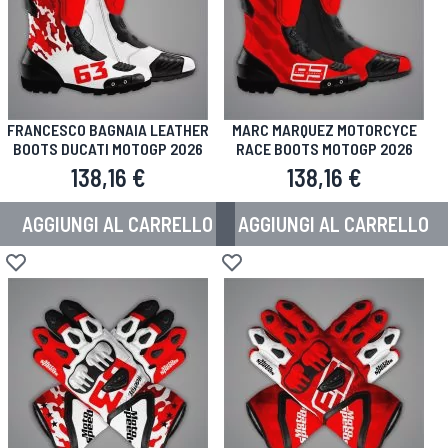
FRANCESCO BAGNAIA LEATHER
MARC MARQUEZ MOTORCYCE
BOOTS DUCATI MOTOGP 2026
RACE BOOTS MOTOGP 2026
138,16 €
138,16 €
AGGIUNGI AL CARRELLO
AGGIUNGI AL CARRELLO
Aggiungi alla lista desideri
Aggiungi alla lista desideri