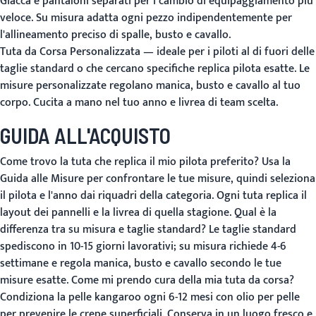
Giacca e pantaloni separati per i cambio di equipaggiamento più
veloce. Su misura adatta ogni pezzo indipendentemente per
l'allineamento preciso di spalle, busto e cavallo.
Tuta da Corsa Personalizzata
— ideale per i piloti al di fuori delle
taglie standard o che cercano specifiche replica pilota esatte. Le
misure personalizzate regolano manica, busto e cavallo al tuo
corpo. Cucita a mano nel tuo anno e livrea di team scelta.
GUIDA ALL'ACQUISTO
Come trovo la tuta che replica il mio pilota preferito?
Usa la
Guida alle Misure
per confrontare le tue misure, quindi seleziona
il pilota e l'anno dai riquadri della categoria. Ogni tuta replica il
layout dei pannelli e la livrea di quella stagione.
Qual è la
differenza tra su misura e taglie standard?
Le taglie standard
spediscono in 10-15 giorni lavorativi;
su misura richiede 4-6
settimane
e regola manica, busto e cavallo secondo le tue
misure esatte.
Come mi prendo cura della mia tuta da corsa?
Condiziona la pelle kangaroo ogni 6-12 mesi con olio per pelle
per prevenire le crepe superficiali. Conserva in un luogo fresco e