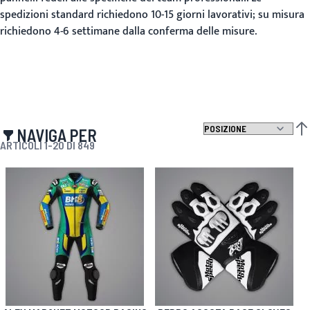
spedizioni standard richiedono 10-15 giorni lavorativi; su misura
richiedono 4-6 settimane dalla conferma delle misure.
NAVIGA PER
IMP
ARTICOLI
1
-
20
DI
849