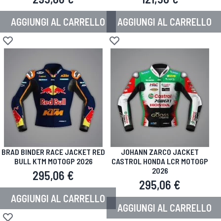
AGGIUNGI AL CARRELLO
AGGIUNGI AL CARRELLO
Aggiungi alla lista desideri
Aggiungi alla lista desideri
BRAD BINDER RACE JACKET RED
JOHANN ZARCO JACKET
BULL KTM MOTOGP 2026
CASTROL HONDA LCR MOTOGP
2026
295,06 €
295,06 €
AGGIUNGI AL CARRELLO
AGGIUNGI AL CARRELLO