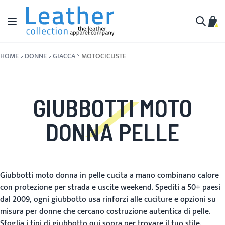
Salta al contenuto
Toggle Nav
Carr
Cerca
HOME
DONNE
GIACCA
MOTOCICLISTE
GIUBBOTTI MOTO
DONNA PELLE
Giubbotti moto donna in pelle cucita a mano combinano calore
con protezione per strada e uscite weekend. Spediti a 50+ paesi
dal 2009, ogni giubbotto usa rinforzi alle cuciture e opzioni su
misura per donne che cercano costruzione autentica di pelle.
Sfoglia i tipi di giubbotto qui sopra per trovare il tuo stile.