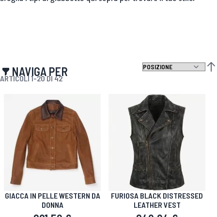
NAVIGA PER
IMP
ARTICOLI
1
-
20
DI
42
GIACCA IN PELLE WESTERN DA
FURIOSA BLACK DISTRESSED
DONNA
LEATHER VEST