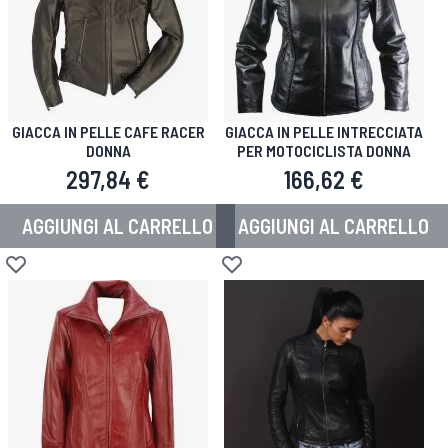
GIACCA IN PELLE CAFE RACER
GIACCA IN PELLE INTRECCIATA
DONNA
PER MOTOCICLISTA DONNA
297,84 €
166,62 €
AGGIUNGI AL CARRELLO
AGGIUNGI AL CARRELLO
Aggiungi alla lista desideri
Aggiungi alla lista desideri