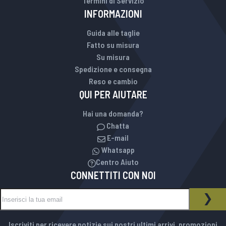
Termini di Servizio
INFORMAZIONI
Guida alle taglie
Fatto su misura
Su misura
Spedizione e consegna
Reso e cambio
QUI PER AIUTARE
Hai una domanda?
Chatta
E-mail
Whatsapp
Centro Aiuto
CONNETTITI CON NOI
Iscriviti alla nostra Newsletter:
NEWSLETTER
ISCR
Iscriviti per ricevere notizie sui nostri ultimi arrivi, promozioni