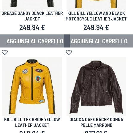
GREASE SANDY BLACK LEATHER
KILL BILL YELLOW AND BLACK
JACKET
MOTORCYCLE LEATHER JACKET
249,94 €
249,94 €
AGGIUNGI AL CARRELLO
AGGIUNGI AL CARRELLO
Aggiungi alla lista desideri
Aggiungi alla lista desideri
KILL BILL THE BRIDE YELLOW
GIACCA CAFE RACER DONNA
LEATHER JACKET
PELLE MARRONE