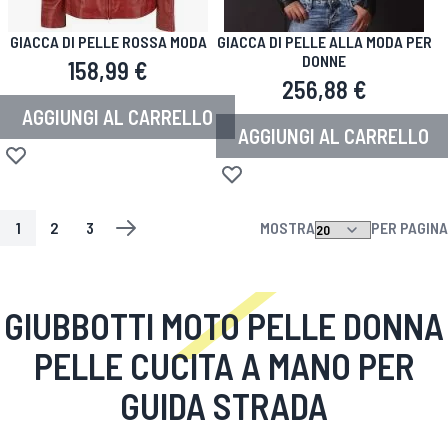
GIACCA DI PELLE ROSSA MODA
GIACCA DI PELLE ALLA MODA PER
DONNE
158,99 €
256,88 €
AGGIUNGI AL CARRELLO
AGGIUNGI AL CARRELLO
Aggiungi alla lista desideri
Aggiungi alla lista desideri
1
2
3
MOSTRA
PER PAGINA
PAGINA
ATTUALMENTE STAI LEGGENDO LA PAGINA
PAGINA
PAGINA
PAGINA
SUCCESSIVO
GIUBBOTTI MOTO PELLE DONNA
PELLE CUCITA A MANO PER
GUIDA STRADA