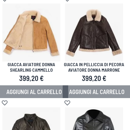
Aggiungi alla lista desideri
Aggiungi alla lista desideri
GIACCA AVIATORE DONNA
GIACCA IN PELLICCIA DI PECORA
SHEARLING CAMMELLO
AVIATORE DONNA MARRONE
399,20 €
399,20 €
AGGIUNGI AL CARRELLO
AGGIUNGI AL CARRELLO
Aggiungi alla lista desideri
Aggiungi alla lista desideri