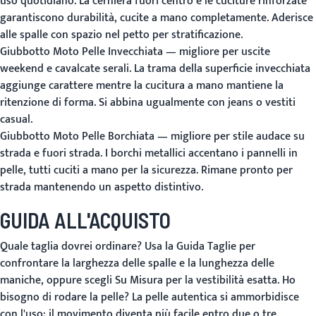
uso quotidiano. La cerniera fuori centro e le cuciture rinforzate
garantiscono durabilità, cucite a mano completamente. Aderisce
alle spalle con spazio nel petto per stratificazione.
Giubbotto Moto Pelle Invecchiata
— migliore per uscite
weekend e cavalcate serali. La trama della superficie invecchiata
aggiunge carattere mentre la cucitura a mano mantiene la
ritenzione di forma. Si abbina ugualmente con jeans o vestiti
casual.
Giubbotto Moto Pelle Borchiata
— migliore per stile audace su
strada e fuori strada. I borchi metallici accentano i pannelli in
pelle, tutti cuciti a mano per la sicurezza. Rimane pronto per
strada mantenendo un aspetto distintivo.
GUIDA ALL'ACQUISTO
Quale taglia dovrei ordinare?
Usa la
Guida Taglie
per
confrontare la larghezza delle spalle e la lunghezza delle
maniche, oppure scegli
Su Misura
per la vestibilità esatta.
Ho
bisogno di rodare la pelle?
La pelle autentica si ammorbidisce
con l'uso; il movimento diventa più facile entro due o tre