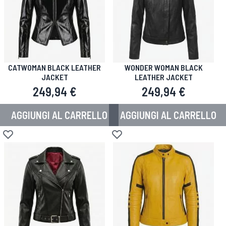
CATWOMAN BLACK LEATHER
WONDER WOMAN BLACK
JACKET
LEATHER JACKET
249,94 €
249,94 €
AGGIUNGI AL CARRELLO
AGGIUNGI AL CARRELLO
Aggiungi alla lista desideri
Aggiungi alla lista desideri