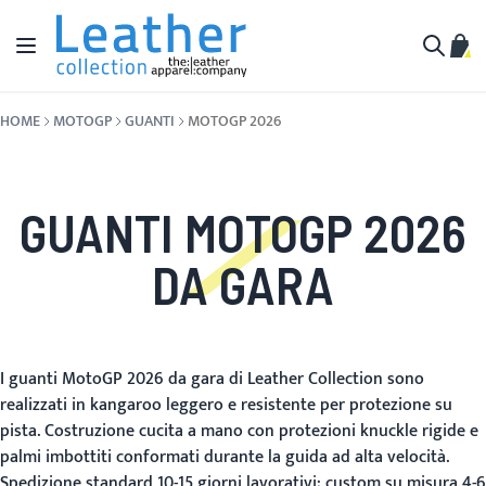
Salta al contenuto
Toggle Nav
Carr
Cerca
HOME
MOTOGP
GUANTI
MOTOGP 2026
GUANTI MOTOGP 2026
DA GARA
I guanti MotoGP 2026 da gara di Leather Collection sono
realizzati in kangaroo leggero e resistente per protezione su
pista. Costruzione cucita a mano con protezioni knuckle rigide e
palmi imbottiti conformati durante la guida ad alta velocità.
Spedizione standard 10-15 giorni lavorativi; custom su misura 4-6