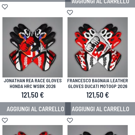
AGGIUNGI AL CARRELLO
Aggiungi alla lista desideri
Aggiungi alla lista desideri
JONATHAN REA RACE GLOVES
FRANCESCO BAGNAIA LEATHER
HONDA HRC WSBK 2026
GLOVES DUCATI MOTOGP 2026
121,50 €
121,50 €
AGGIUNGI AL CARRELLO
AGGIUNGI AL CARRELLO
Aggiungi alla lista desideri
Aggiungi alla lista desideri