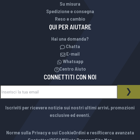
Su misura
Spedizione e consegna
Reso e cambio
QUI PER AIUTARE
Hai una domanda?
Chatta
E-mail
Whatsapp
Centro Aiuto
CONNETTITI CON NOI
Iscriviti alla nostra Newsletter:
NEWSLETTER
ISCR
Iscriviti per ricevere notizie sui nostri ultimi arrivi, promozioni
esclusive ed eventi.
Norme sulla Privacy e sui Cookie
Ordini e resi
Ricerca avanzata
Contattaci
RSS
Affiliate Program
Site Map