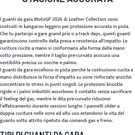
I guanti da gara MotoGP 2026 di Leather Collection sono
costruiti in kangaroo leggero per protezione accurata in pista.
Che tu partecipi a gare grand prix o a track days, questi guanti
garantiscono controllo della presa e resistenza all'impatto. Le
cuciture cucite a mano si conformano alla forma della mano
sotto pressione, mentre il taglio pre-curvato assicura una
vestibilità precisa su nocche e palmo.
I guanti da gara eccellono in pista perché la costruzione cucita a
mano distribuisce la forza d'impatto su zone rinforzate anziché
concentrare lo stress in punti singoli. Le protezioni knuckle
rigide e i palmi imbottiti assorbono il contatto senza sacrificare
il feeling del gas, mentre le dita pre-curvate riducono
l'affaticamento durante sessioni lunghe. I pannelli slider a
doppia cucitura nelle zone ad alto uso estendono la vita del
guanto sotto attrito ripetuto dai comandi gas e freno.
TIPI DI GUANTI DA GARA