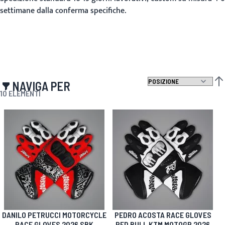
settimane dalla conferma specifiche.
NAVIGA PER
IMP
10
ELEMENTI
DANILO PETRUCCI MOTORCYCLE
PEDRO ACOSTA RACE GLOVES
RACE GLOVES 2026 SBK
RED BULL KTM MOTOGP 2026