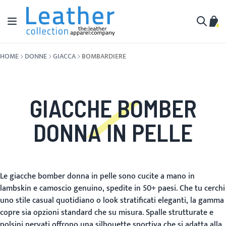
Salta al contenuto
Toggle Nav
Carr
Cerca
HOME
DONNE
GIACCA
BOMBARDIERE
GIACCHE BOMBER
DONNA IN PELLE
Le giacche bomber donna in pelle sono cucite a mano in
lambskin e camoscio genuino, spedite in 50+ paesi. Che tu cerchi
uno stile casual quotidiano o look stratificati eleganti, la gamma
copre sia opzioni standard che su misura. Spalle strutturate e
polsini nervati offrono una silhouette sportiva che si adatta alla