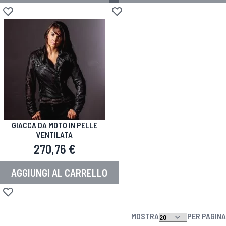
Aggiungi alla lista desideri
Aggiungi alla lista desideri
GIACCA DA MOTO IN PELLE
VENTILATA
270,76 €
AGGIUNGI AL CARRELLO
Aggiungi alla lista desideri
MOSTRA
PER PAGINA