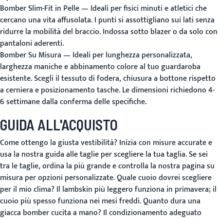
Bomber Slim-Fit in Pelle
— Ideali per fisici minuti e atletici che
cercano una vita affusolata. I punti si assottigliano sui lati senza
ridurre la mobilità del braccio. Indossa sotto blazer o da solo con
pantaloni aderenti.
Bomber Su Misura
— Ideali per lunghezza personalizzata,
larghezza maniche e abbinamento colore al tuo guardaroba
esistente. Scegli il tessuto di fodera, chiusura a bottone rispetto
a cerniera e posizionamento tasche. Le dimensioni richiedono 4-
6 settimane dalla conferma delle specifiche.
GUIDA ALL'ACQUISTO
Come ottengo la giusta vestibilità?
Inizia con misure accurate e
usa la nostra
guida alle taglie
per scegliere la tua taglia. Se sei
tra le taglie, ordina la più grande e controlla la nostra
pagina su
misura
per opzioni personalizzate.
Quale cuoio dovrei scegliere
per il mio clima?
Il lambskin più leggero funziona in primavera; il
cuoio più spesso funziona nei mesi freddi.
Quanto dura una
giacca bomber cucita a mano?
Il condizionamento adeguato