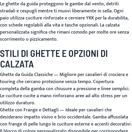
Le ghette da guida proteggono le gambe dal vento, detriti
stradali e cespugli mentre ti muovi liberamente in sella. Ogni
paio utilizza cuciture rinforzate e cerniere YKK per la durabilita,
con schede regolabili alla vita e tasche opzionali. La calzata
personalizzata significa che rimani comodo per molte ore senza
scorrimento o pizzicamento.
STILI DI GHETTE E OPZIONI DI
CALZATA
Ghette da Guida Classiche
— Migliore per cavalieri di crociera e
touring che cercano protezione senza tempo. Copertura
completa della gamba con chiusure a pressione e linee semplici.
Le cuciture cucite a mano rinforzano aree ad alto stress per un
utilizzo duraturo.
Ghette con Frange e Dettagli
— Ideale per cavalieri che
desiderano impatto visivo e brio occidentale. Gamba affusolata
con frange di pelle lungo le cuciture esterne e accenti decorativi.
Il blocco di colore personalizzato disponibile per corrispondere