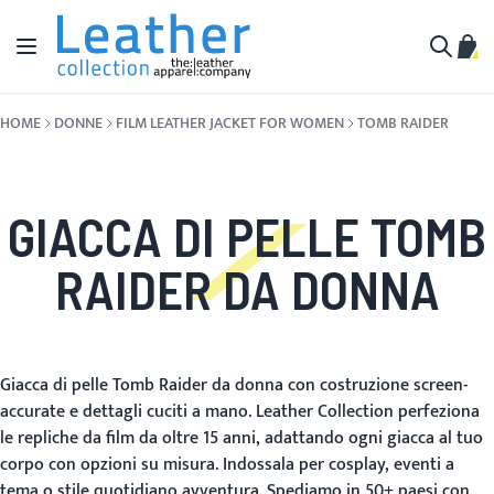
Salta al contenuto
Toggle Nav
Carr
Cerca
HOME
DONNE
FILM LEATHER JACKET FOR WOMEN
TOMB RAIDER
GIACCA DI PELLE TOMB
RAIDER DA DONNA
Giacca di pelle Tomb Raider da donna con costruzione screen-
accurate e dettagli cuciti a mano. Leather Collection perfeziona
le repliche da film da oltre 15 anni, adattando ogni giacca al tuo
corpo con opzioni su misura. Indossala per cosplay, eventi a
tema o stile quotidiano avventura. Spediamo in 50+ paesi con