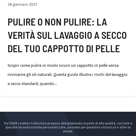
28 gennaio 2021
PULIRE O NON PULIRE: LA
VERITÀ SUL LAVAGGIO A SECCO
DEL TUO CAPPOTTO DI PELLE
Scopri come pulire in modo sicuro un cappotto in pelle senza
rovinarne gli oli naturali. Questa guida illustra i rischi del lavaggio
a secco standard, quando...
Dal 2009 Leather Collection propone abbigliamento in pelle di alta qualità, con tute e
giacche da motociclista personalizzate, pensate per garantire sicurezza e stile su
strada.