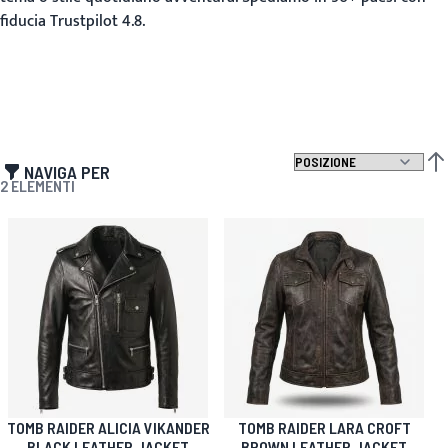
fiducia Trustpilot 4.8.
NAVIGA PER
IMP
2
ELEMENTI
TOMB RAIDER ALICIA VIKANDER
TOMB RAIDER LARA CROFT
BLACK LEATHER JACKET
BROWN LEATHER JACKET