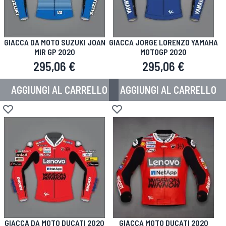
GIACCA DA MOTO SUZUKI JOAN
GIACCA JORGE LORENZO YAMAHA
MIR GP 2020
MOTOGP 2020
295,06 €
295,06 €
AGGIUNGI AL CARRELLO
AGGIUNGI AL CARRELLO
Aggiungi alla lista desideri
Aggiungi alla lista desideri
GIACCA DA MOTO DUCATI 2020
GIACCA MOTO DUCATI 2020