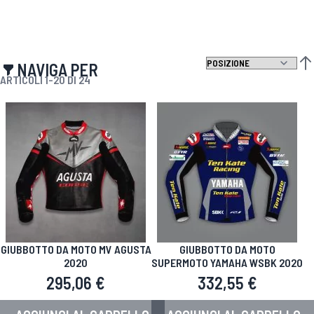
NAVIGA PER
IMP
ARTICOLI
1
-
20
DI
24
GIUBBOTTO DA MOTO MV AGUSTA
GIUBBOTTO DA MOTO
2020
SUPERMOTO YAMAHA WSBK 2020
295,06 €
332,55 €