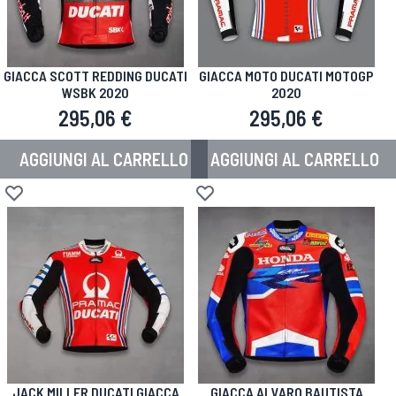
GIACCA SCOTT REDDING DUCATI
GIACCA MOTO DUCATI MOTOGP
WSBK 2020
2020
295,06 €
295,06 €
AGGIUNGI AL CARRELLO
AGGIUNGI AL CARRELLO
Aggiungi alla lista desideri
Aggiungi alla lista desideri
JACK MILLER DUCATI GIACCA
GIACCA ALVARO BAUTISTA