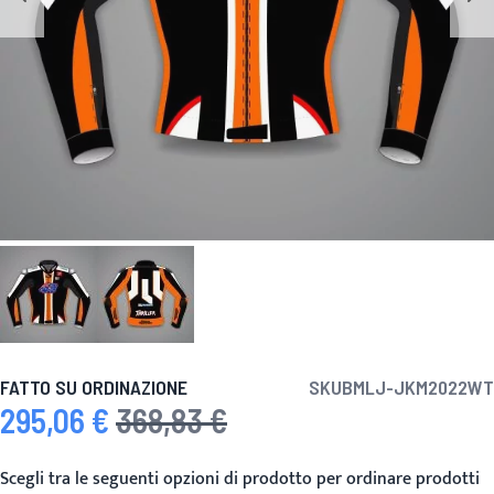
FATTO SU ORDINAZIONE
SKU
BMLJ-JKM2022WT
295,06 €
368,83 €
Prezzo speciale
Prezzo predefinito
Scegli tra le seguenti opzioni di prodotto per ordinare prodotti