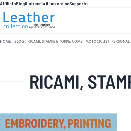
Affiliato
Blog
Rintraccia il tuo ordine
Supporto
Salta al contenuto
COSA C'
HOME
BLOG
RICAMI, STAMPE E TOPPE: COME I MOTOCICLISTI PERSONAL
RICAMI, STAMPE E TOPPE: