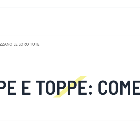
È DI NUOVO
UOMINI
DONNE
MOTOCICLETTA
MOTO
IZZANO LE LORO TUTE
 COME I MOTOCICLISTI PERSONAL