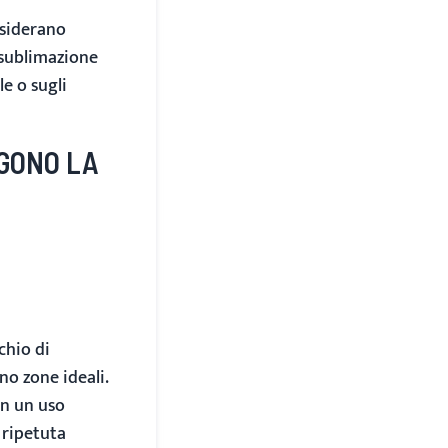
esiderano
 sublimazione
le o sugli
LGONO LA
chio di
ono zone ideali.
on un uso
e ripetuta