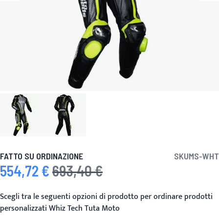
FATTO SU ORDINAZIONE
SKU
MS-WHT
554,72 €
693,40 €
Prezzo speciale
Prezzo predefinito
Scegli tra le seguenti opzioni di prodotto per ordinare prodotti
personalizzati Whiz Tech Tuta Moto