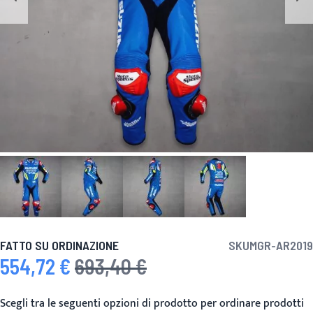
FATTO SU ORDINAZIONE
SKU
MGR-AR2019
554,72 €
693,40 €
Prezzo speciale
Prezzo predefinito
Scegli tra le seguenti opzioni di prodotto per ordinare prodotti