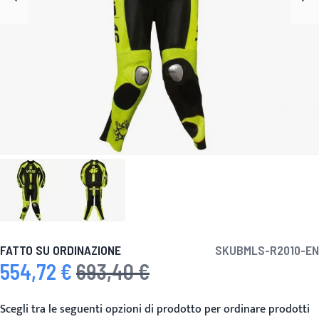
FATTO SU ORDINAZIONE
SKU
BMLS-R2010-EN
554,72 €
693,40 €
Prezzo speciale
Prezzo predefinito
Scegli tra le seguenti opzioni di prodotto per ordinare prodotti