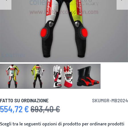
FATTO SU ORDINAZIONE
SKU
MGR-MB2024
554,72 €
693,40 €
Prezzo speciale
Prezzo predefinito
Scegli tra le seguenti opzioni di prodotto per ordinare prodotti