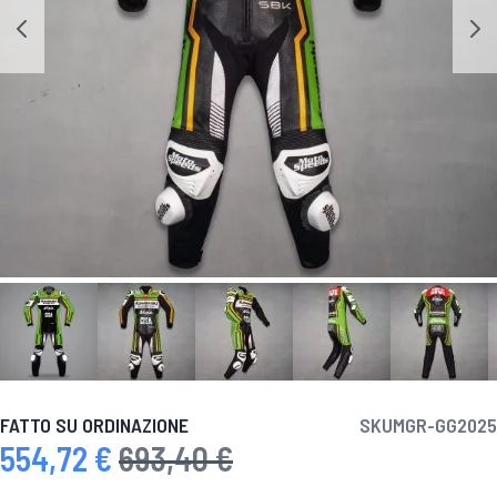
FATTO SU ORDINAZIONE
SKU
MGR-GG2025
554,72 €
693,40 €
Prezzo speciale
Prezzo predefinito