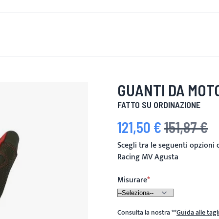
È DI NUOVO
UOMINI
DONNE
MOTOCICLETTA
MOTO
GUANTI DA MOT
FATTO SU ORDINAZIONE
121,50 €
151,87 €
Prezzo speciale
Prezzo predefini
Scegli tra le seguenti opzioni
Racing MV Agusta
Misurare
Consulta la nostra
**
Guida alle tagl