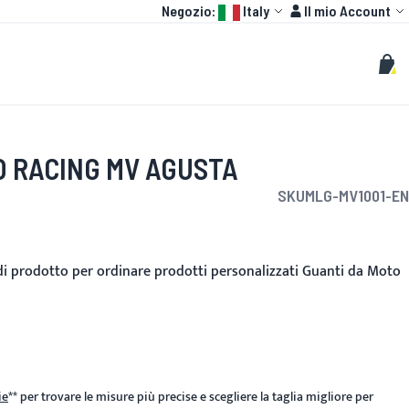
Language:
Account
Negozio:
Italy
Il mio Account
HOT
GP
PERSONALIZZATO
Cerca
Cerc
Carr
O RACING MV AGUSTA
SKU
MLG-MV1001-EN
to
 di prodotto per ordinare prodotti personalizzati Guanti da Moto
ie
**
per trovare le misure più precise e scegliere la taglia migliore per