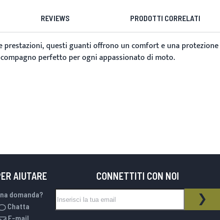
REVIEWS
PRODOTTI CORRELATI
le prestazioni, questi guanti offrono un comfort e una protezione
li il compagno perfetto per ogni appassionato di moto.
PER AIUTARE
CONNETTITI CON NOI
Iscriviti alla nostra Newsletter:
una domanda?
NEWSLETTER
ISCR
Chatta
E-mail