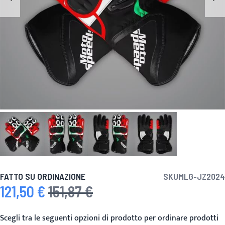
FATTO SU ORDINAZIONE
SKU
MLG-JZ2024
121,50 €
151,87 €
Prezzo speciale
Prezzo predefinito
Scegli tra le seguenti opzioni di prodotto per ordinare prodotti