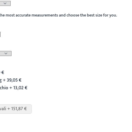
the most accurate measurements and choose the best size for you.
 €
 + 39,05 €
chio + 13,02 €
vali + 151,87 €