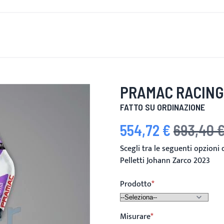
È DI NUOVO
UOMINI
DONNE
MOTOCICLETTA
MOTO
PRAMAC RACING
FATTO SU ORDINAZIONE
554,72 €
693,40 
Prezzo speciale
Prezzo predefi
Scegli tra le seguenti opzioni
Pelletti Johann Zarco 2023
Prodotto
Misurare