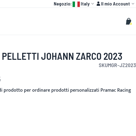
Language:
Account
Negozio:
Italy
Il mio Account
HOT
GP
PERSONALIZZATO
Cerca
Cerc
Carr
 PELLETTI JOHANN ZARCO 2023
SKU
MGR-JZ2023
€
nito
 di prodotto per ordinare prodotti personalizzati Pramac Racing