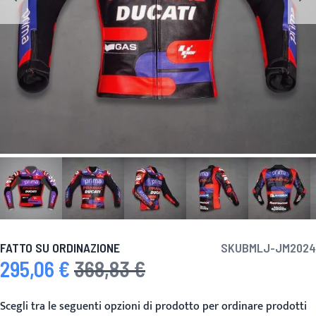
FATTO SU ORDINAZIONE
SKU
BMLJ-JM2024
295,06 €
368,83 €
Prezzo speciale
Prezzo predefinito
Scegli tra le seguenti opzioni di prodotto per ordinare prodotti