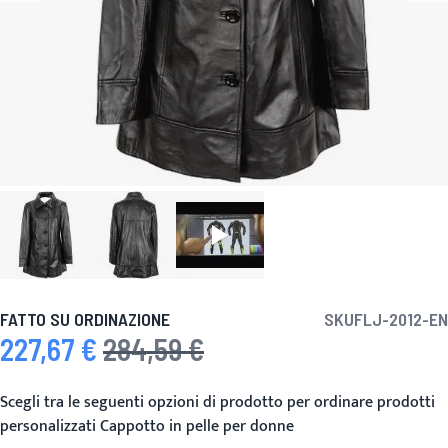
FATTO SU ORDINAZIONE
SKU
FLJ-2012-EN
227,67 €
284,59 €
Prezzo speciale
Prezzo predefinito
Scegli tra le seguenti opzioni di prodotto per ordinare prodotti
personalizzati Cappotto in pelle per donne