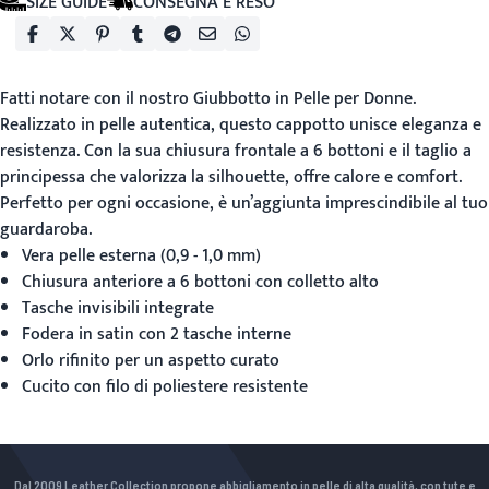
SIZE GUIDE
CONSEGNA E RESO
Fatti notare con il nostro
Giubbotto in Pelle per Donne
.
Realizzato in pelle autentica, questo cappotto unisce eleganza e
resistenza. Con la sua chiusura frontale a 6 bottoni e il taglio a
principessa che valorizza la silhouette, offre calore e comfort.
Perfetto per ogni occasione, è un’aggiunta imprescindibile al tuo
guardaroba.
Vera pelle esterna (0,9 - 1,0 mm)
Chiusura anteriore a 6 bottoni con colletto alto
Tasche invisibili integrate
Fodera in satin con 2 tasche interne
Orlo rifinito per un aspetto curato
Cucito con filo di poliestere resistente
Dal 2009 Leather Collection propone abbigliamento in pelle di alta qualità, con tute e