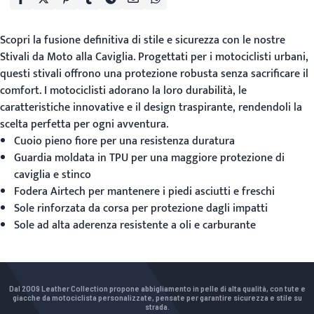
Scopri la fusione definitiva di stile e sicurezza con le nostre
Stivali da Moto alla Caviglia
. Progettati per i motociclisti urbani,
questi stivali offrono una protezione robusta senza sacrificare il
comfort. I motociclisti adorano la loro durabilità, le
caratteristiche innovative e il design traspirante, rendendoli la
scelta perfetta per ogni avventura.
Cuoio pieno fiore per una resistenza duratura
Guardia moldata in TPU per una maggiore protezione di
caviglia e stinco
Fodera Airtech per mantenere i piedi asciutti e freschi
Sole rinforzata da corsa per protezione dagli impatti
Sole ad alta aderenza resistente a oli e carburante
Dal 2009 Leather Collection propone abbigliamento in pelle di alta qualità, con tute e
giacche da motociclista personalizzate, pensate per garantire sicurezza e stile su
strada.