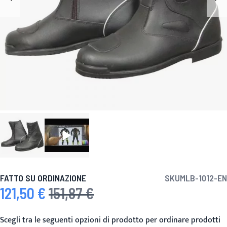
FATTO SU ORDINAZIONE
SKU
MLB-1012-EN
121,50 €
151,87 €
Prezzo speciale
Prezzo predefinito
Scegli tra le seguenti opzioni di prodotto per ordinare prodotti