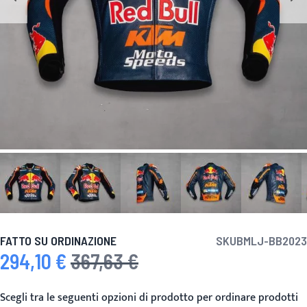
FATTO SU ORDINAZIONE
SKU
BMLJ-BB2023
294,10 €
367,63 €
Prezzo speciale
Prezzo predefinito
Scegli tra le seguenti opzioni di prodotto per ordinare prodotti