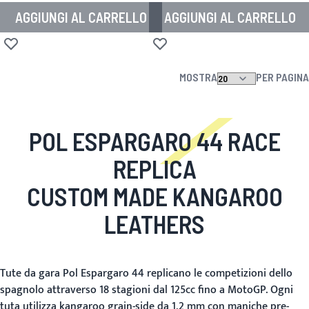
AGGIUNGI AL CARRELLO
AGGIUNGI AL CARRELLO
Aggiungi alla lista desideri
Aggiungi alla lista desideri
MOSTRA
PER PAGINA
POL ESPARGARO 44 RACE
REPLICA
CUSTOM MADE KANGAROO
LEATHERS
Tute da gara Pol Espargaro 44 replicano le competizioni dello
spagnolo attraverso 18 stagioni dal 125cc fino a MotoGP. Ogni
tuta utilizza kangaroo grain-side da 1,2 mm con maniche pre-