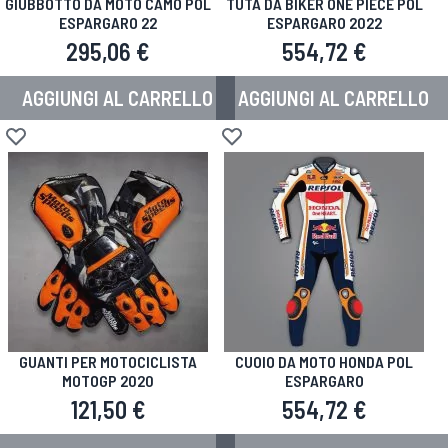
GIUBBOTTO DA MOTO CAMO POL
TUTA DA BIKER ONE PIECE POL
ESPARGARO 22
ESPARGARO 2022
295,06 €
554,72 €
AGGIUNGI AL CARRELLO
AGGIUNGI AL CARRELLO
Aggiungi alla lista desideri
Aggiungi alla lista desideri
GUANTI PER MOTOCICLISTA
CUOIO DA MOTO HONDA POL
MOTOGP 2020
ESPARGARO
121,50 €
554,72 €