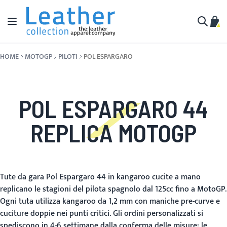
Salta al contenuto
Toggle Nav
Carr
Cerca
HOME
MOTOGP
PILOTI
POL ESPARGARO
POL ESPARGARO 44
REPLICA MOTOGP
Tute da gara Pol Espargaro 44 in kangaroo cucite a mano
replicano le stagioni del pilota spagnolo dal 125cc fino a MotoGP.
Ogni tuta utilizza kangaroo da 1,2 mm con maniche pre-curve e
cuciture doppie nei punti critici. Gli ordini personalizzati si
spediscono in 4-6 settimane dalla conferma delle misure; le