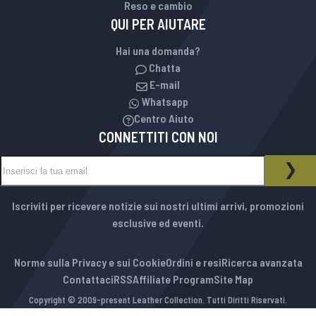
Reso e cambio
QUI PER AIUTARE
Hai una domanda?
Chatta
E-mail
Whatsapp
Centro Aiuto
CONNETTITI CON NOI
Iscriviti alla nostra Newsletter:
NEWSLETTER
ISCR
Iscriviti per ricevere notizie sui nostri ultimi arrivi, promozioni
esclusive ed eventi.
Norme sulla Privacy e sui Cookie
Ordini e resi
Ricerca avanzata
Contattaci
RSS
Affiliate Program
Site Map
Copyright © 2009-present Leather Collection. Tutti Diritti Riservati.