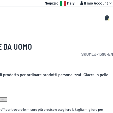
Language:
Account
Negozio:
Italy
Il mio Account
HOT
GP
PERSONALIZZATO
Cerca
Cerc
Carr
E DA UOMO
SKU
MLJ-1398-EN
ito
di prodotto per ordinare prodotti personalizzati Giacca in pelle
ie
**
per trovare le misure più precise e scegliere la taglia migliore per