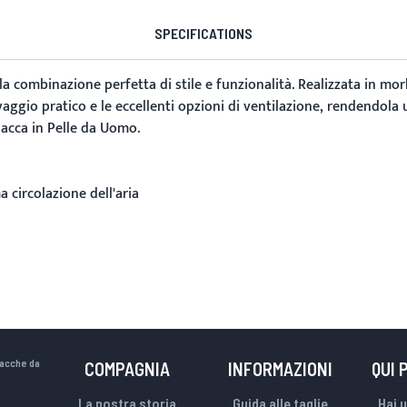
SPECIFICATIONS
a combinazione perfetta di stile e funzionalità. Realizzata in morb
tivaggio pratico e le eccellenti opzioni di ventilazione, rendendol
iacca in Pelle da Uomo
.
 circolazione dell'aria
a
iacche da
COMPAGNIA
INFORMAZIONI
QUI 
.
La nostra storia
Guida alle taglie
Hai 