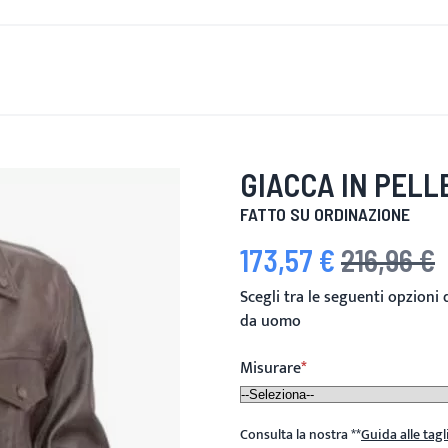
È DI NUOVO
UOMINI
DONNE
MOTOCICLETTA
MOTO
GIACCA IN PELL
FATTO SU ORDINAZIONE
173,57 €
216,96 €
Prezzo speciale
Prezzo predefin
Scegli tra le seguenti opzioni 
da uomo
Misurare
Consulta la nostra
**
Guida alle tagl