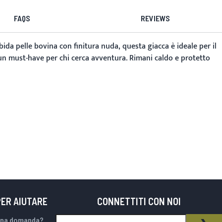
FAQS
REVIEWS
ida pelle bovina con finitura nuda, questa giacca è ideale per il
a un must-have per chi cerca avventura. Rimani caldo e protetto
PER AIUTARE
CONNETTITI CON NOI
Iscriviti alla nostra Newsletter:
una domanda?
NEWSLETTER