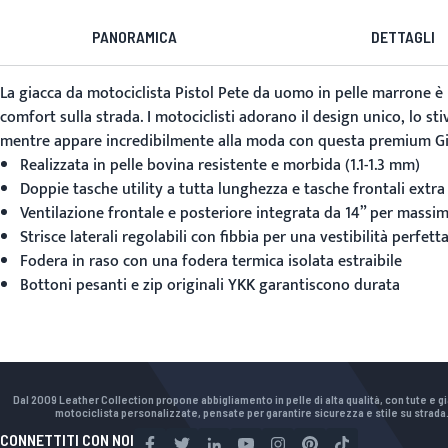
PANORAMICA
DETTAGLI
La giacca da motociclista Pistol Pete da uomo in pelle marrone è l
comfort sulla strada. I motociclisti adorano il design unico, lo s
mentre appare incredibilmente alla moda con questa premium
G
Realizzata in pelle bovina resistente e morbida (1.1-1.3 mm)
Doppie tasche utility a tutta lunghezza e tasche frontali extra
Ventilazione frontale e posteriore integrata da 14” per massima
Strisce laterali regolabili con fibbia per una vestibilità perfett
Fodera in raso con una fodera termica isolata estraibile
Bottoni pesanti e zip originali YKK garantiscono durata
Dal 2009 Leather Collection propone abbigliamento in pelle di alta qualità, con tute e g
motociclista personalizzate, pensate per garantire sicurezza e stile su strada
CONNETTITI CON NOI