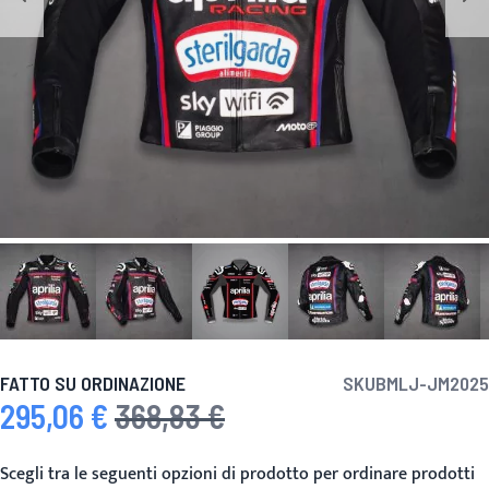
FATTO SU ORDINAZIONE
SKU
BMLJ-JM2025
295,06 €
368,83 €
Prezzo speciale
Prezzo predefinito
Scegli tra le seguenti opzioni di prodotto per ordinare prodotti