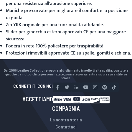
per una resistenza all'abrasione superiore.
Maniche pre-curvate per migliorare il comfort e la posizione
di guida.
Zip YKK originale per una funzionalità affidabile.
Slider per ginocchia esterni approvati CE per una maggiore
sicurezza.
Fodera in rete 100% poliestere per traspirabilità.
Protezioni rimovibili approvate CE su spalle, gomiti e schiena.
Dal 2009 Leather Collection propone abbigliamento in pelle di alta qualità, con tute e
giacche da motociclista personalizzate, pensate per garantire sicurezza e stile su
strada.
CONNETTITI CON NOI
ACCETTIAMO
COMPAGNIA
La nostra storia
Contattaci