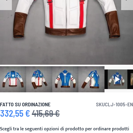
FATTO SU ORDINAZIONE
SKU
CLJ-1005-EN
332,55 €
415,69 €
Prezzo speciale
Prezzo predefinito
Scegli tra le seguenti opzioni di prodotto per ordinare prodotti