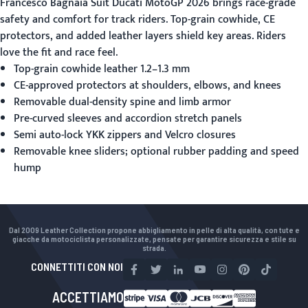
Francesco Bagnaia Suit Ducati MotoGP 2026
brings race-grade
safety and comfort for track riders. Top-grain cowhide, CE
protectors, and added leather layers shield key areas. Riders
love the fit and race feel.
Top-grain cowhide leather 1.2–1.3 mm
CE-approved protectors at shoulders, elbows, and knees
Removable dual-density spine and limb armor
Pre-curved sleeves and accordion stretch panels
Semi auto-lock YKK zippers and Velcro closures
Removable knee sliders; optional rubber padding and speed
hump
Dal 2009 Leather Collection propone abbigliamento in pelle di alta qualità, con tute e
giacche da motociclista personalizzate, pensate per garantire sicurezza e stile su
strada.
CONNETTITI CON NOI
ACCETTIAMO