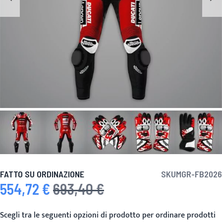
FATTO SU ORDINAZIONE
SKU
MGR-FB2026
554,72 €
693,40 €
Prezzo speciale
Prezzo predefinito
Scegli tra le seguenti opzioni di prodotto per ordinare prodotti