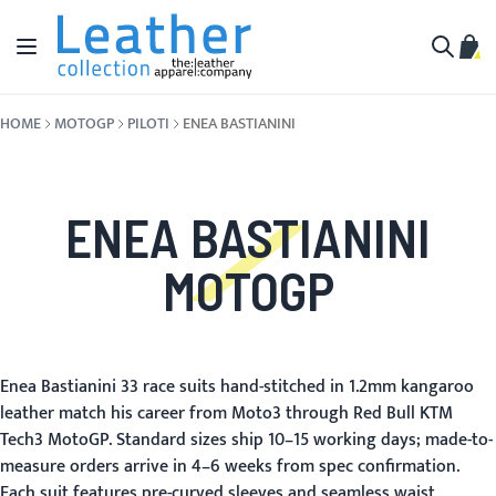
Salta al contenuto
Toggle Nav
Carr
Cerca
HOME
MOTOGP
PILOTI
ENEA BASTIANINI
ENEA BASTIANINI
MOTOGP
Enea Bastianini 33 race suits hand-stitched in 1.2mm kangaroo
leather match his career from Moto3 through Red Bull KTM
Tech3 MotoGP. Standard sizes ship 10–15 working days; made-to-
measure orders arrive in 4–6 weeks from spec confirmation.
Each suit features pre-curved sleeves and seamless waist