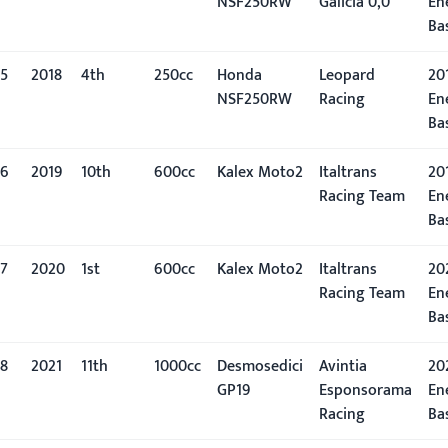
NSF250RW
Galicia 0,0
En
Ba
5
2018
4th
250cc
Honda
Leopard
201
NSF250RW
Racing
En
Ba
6
2019
10th
600cc
Kalex Moto2
Italtrans
201
Racing Team
En
Ba
7
2020
1st
600cc
Kalex Moto2
Italtrans
20
Racing Team
En
Ba
8
2021
11th
1000cc
Desmosedici
Avintia
202
GP19
Esponsorama
En
Racing
Ba