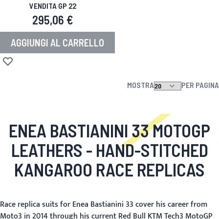
VENDITA GP 22
295,06 €
AGGIUNGI AL CARRELLO
Aggiungi alla lista desideri
MOSTRA
PER PAGINA
ENEA BASTIANINI 33 MOTOGP
LEATHERS
- HAND-STITCHED
KANGAROO RACE REPLICAS
Race replica suits for Enea Bastianini 33 cover his career from
Moto3 in 2014 through his current Red Bull KTM Tech3 MotoGP