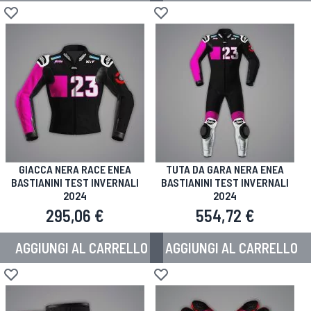
Aggiungi alla lista desideri
Aggiungi alla lista desideri
GIACCA NERA RACE ENEA
TUTA DA GARA NERA ENEA
BASTIANINI TEST INVERNALI
BASTIANINI TEST INVERNALI
2024
2024
295,06 €
554,72 €
AGGIUNGI AL CARRELLO
AGGIUNGI AL CARRELLO
Aggiungi alla lista desideri
Aggiungi alla lista desideri