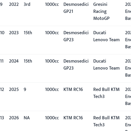
9
2022
3rd
1000cc
Desmosedici
Gresini
20
GP21
Racing
En
MotoGP
Ba
10
2023
15th
1000cc
Desmosedici
Ducati
20
GP23
Lenovo Team
En
Ba
11
2024
15th
1000cc
Desmosedici
Ducati
20
GP23
Lenovo Team
En
Ba
12
2025
9
1000cc
KTM RC16
Red Bull KTM
20
Tech3
En
Ba
13
2026
NA
1000cc
KTM RC16
Red Bull KTM
20
Tech3
En