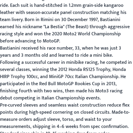
ride. Each suit is hand-stitched in 1.2mm grain-side kangaroo
leather with season-accurate panel construction matching his
team livery. Born in Rimini on 30 December 1997, Bastianini
earned his nickname "La Bestia" (The Beast) through aggressive
racing style and won the 2020 Moto2 World Championship
before advancing to MotoGP.
Bastianini received his race number, 33, when he was just 3
years and 3 months old and learned to ride a mini bike.
Following a successful career in minibike racing, he competed in
several classes, winning the 2012 Honda RS125 Trophy, Honda
HIRP Trophy 100cc, and MiniGP 70cc Italian Championship. He
participated in the Red Bull MotoGP Rookies Cup in 2013,
finishing fourth with two wins, then made his Moto3 racing
debut competing in Italian Championship events.
Pre-curved sleeves and seamless waist construction reduce flex
points during high-speed cornering on closed circuits. Made-to-
measure orders adjust sleeve, torso, and waist to your
measurements, shipping in 4–6 weeks from spec confirmation.