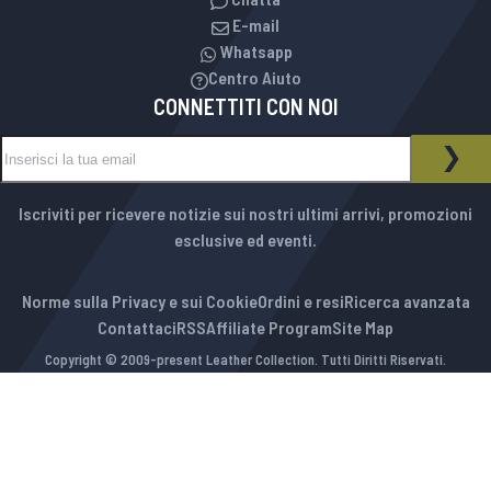
E-mail
Whatsapp
Centro Aiuto
CONNETTITI CON NOI
Iscriviti alla nostra Newsletter:
NEWSLETTER
ISCR
Iscriviti per ricevere notizie sui nostri ultimi arrivi, promozioni
esclusive ed eventi.
Norme sulla Privacy e sui Cookie
Ordini e resi
Ricerca avanzata
Contattaci
RSS
Affiliate Program
Site Map
Copyright © 2009-present Leather Collection. Tutti Diritti Riservati.