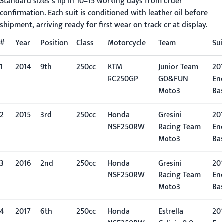
Standard sizes ship in 10–15 working days from order
confirmation. Each suit is conditioned with leather oil before
shipment, arriving ready for first wear on track or at display.
#
Year
Position
Class
Motorcycle
Team
Su
1
2014
9th
250cc
KTM
Junior Team
201
RC250GP
GO&FUN
En
Moto3
Ba
2
2015
3rd
250cc
Honda
Gresini
201
NSF250RW
Racing Team
En
Moto3
Ba
3
2016
2nd
250cc
Honda
Gresini
201
NSF250RW
Racing Team
En
Moto3
Ba
4
2017
6th
250cc
Honda
Estrella
201