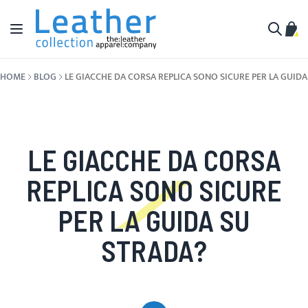
Salta al contenuto
Toggle Nav
Carr
Cerca
HOME
BLOG
LE GIACCHE DA CORSA REPLICA SONO SICURE PER LA GUIDA
LE GIACCHE DA CORSA
REPLICA SONO SICURE
PER LA GUIDA SU
STRADA?