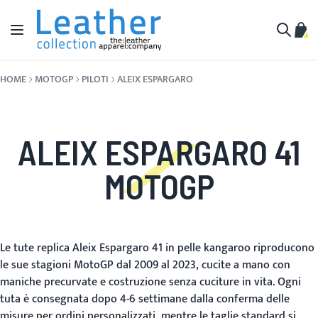
Salta al contenuto
Toggle Nav
Carr
Cerca
HOME
MOTOGP
PILOTI
ALEIX ESPARGARO
ALEIX ESPARGARO 41
MOTOGP
Le tute replica Aleix Espargaro 41 in pelle kangaroo riproducono
le sue stagioni MotoGP dal 2009 al 2023, cucite a mano con
maniche precurvate e costruzione senza cuciture in vita. Ogni
tuta è consegnata dopo 4-6 settimane dalla conferma delle
misure per ordini personalizzati, mentre le taglie standard si