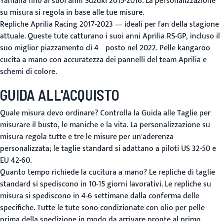
Yamaha fino ai suoi anni Suzuki 2015-2016. La personalizzazione
su misura si regola in base alle tue misure.
Repliche Aprilia Racing 2017-2023
— ideali per fan della stagione
attuale. Queste tute catturano i suoi anni Aprilia RS-GP, incluso il
suo miglior piazzamento di 4º posto nel 2022. Pelle kangaroo
cucita a mano con accuratezza dei pannelli del team Aprilia e
schemi di colore.
GUIDA ALL'ACQUISTO
Quale misura devo ordinare?
Controlla la
Guida alle Taglie
per
misurare il busto, le maniche e la vita. La personalizzazione su
misura regola tutte e tre le misure per un'aderenza
personalizzata; le taglie standard si adattano a piloti US 32-50 e
EU 42-60.
Quanto tempo richiede la cucitura a mano?
Le repliche di taglie
standard si spediscono in 10-15 giorni lavorativi. Le repliche su
misura si spediscono in 4-6 settimane dalla conferma delle
specifiche. Tutte le tute sono condizionate con olio per pelle
prima della spedizione in modo da arrivare pronte al primo