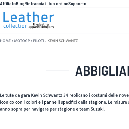
Affiliato
Blog
Rintraccia il tuo ordine
Supporto
Salta al contenuto
COSA C'
HOME
MOTOGP
PILOTI
KEVIN SCHWANTZ
ABBIGLI
Le tute da gara Kevin Schwantz 34 replicano i costumi delle nove 
iconico con i colori e i pannelli specifici della stagione. Le misur
anno sopra per navigare per stagione e team Suzuki.