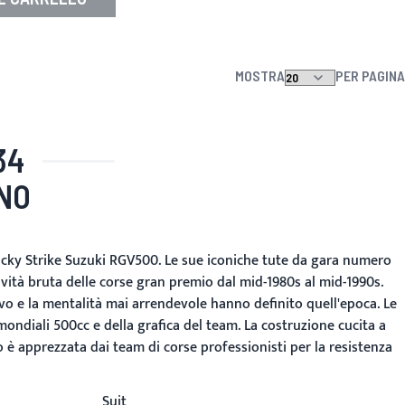
 desideri
MOSTRA
PER PAGINA
34
ANO
ucky Strike Suzuki RGV500. Le sue iconiche tute da gara numero
vità bruta delle corse gran premio dal mid-1980s al mid-1990s.
vo e la mentalità mai arrendevole hanno definito quell'epoca. Le
ondiali 500cc e della grafica del team. La costruzione cucita a
o è apprezzata dai team di corse professionisti per la resistenza
Suit