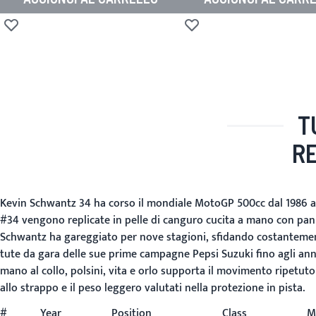
Aggiungi alla lista desideri
Aggiungi alla lista desideri
T
RE
Kevin Schwantz 34 ha corso il mondiale MotoGP 500cc dal 1986 al
#34 vengono replicate in pelle di canguro cucita a mano con panne
Schwantz ha gareggiato per nove stagioni, sfidando costantemente 
tute da gara delle sue prime campagne Pepsi Suzuki fino agli anni
mano al collo, polsini, vita e orlo supporta il movimento ripetuto 
allo strappo e il peso leggero valutati nella protezione in pista.
#
Year
Position
Class
M