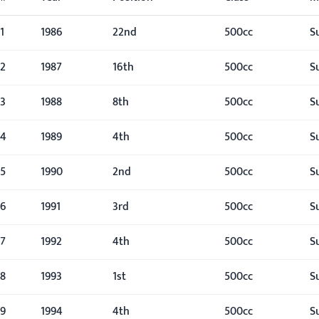
1
1986
22nd
500cc
S
2
1987
16th
500cc
S
3
1988
8th
500cc
S
4
1989
4th
500cc
S
5
1990
2nd
500cc
S
6
1991
3rd
500cc
S
7
1992
4th
500cc
S
8
1993
1st
500cc
S
9
1994
4th
500cc
S