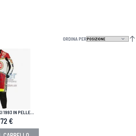
ORDINA PER
IMP
 1993 IN PELLE
PER MOTO
72 €
L CARRELLO