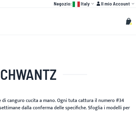
Language:
Account
Negozio:
Italy
Il mio Account
HOT
GP
PERSONALIZZATO
Cerca
Cerc
Carr
SCHWANTZ
le di canguro cucita a mano. Ogni tuta cattura il numero #34
6 settimane dalla conferma delle specifiche. Sfoglia i modelli per