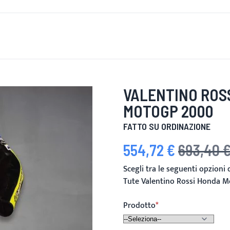
È DI NUOVO
UOMINI
DONNE
MOTOCICLETTA
MOTO
VALENTINO ROS
MOTOGP 2000
FATTO SU ORDINAZIONE
554,72 €
693,40 
Prezzo speciale
Prezzo predefi
Scegli tra le seguenti opzioni
Tute Valentino Rossi Honda 
Prodotto