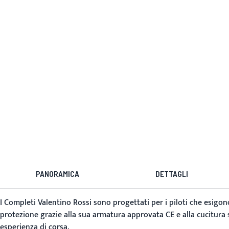
PANORAMICA
DETTAGLI
I
Completi Valentino Rossi
sono progettati per i piloti che esigono
protezione grazie alla sua armatura approvata CE e alla cucitura sa
esperienza di corsa.