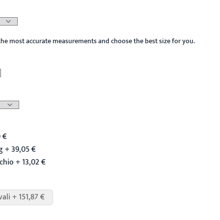
the most accurate measurements and choose the best size for you.
 €
 + 39,05 €
chio + 13,02 €
vali + 151,87 €