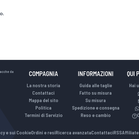
o.
iacche da
COMPAGNIA
INFORMAZIONI
QUI 
.
La nostra storia
Guida alle taglie
Hai 
Contattaci
Fatto su misura
Mappa del sito
Su misura
Politica
Spedizione e consegna
Termini di Servizio
Reso e cambio
cy e sui Cookie
Ordini e resi
Ricerca avanzata
Contattaci
RSS
Affiliat