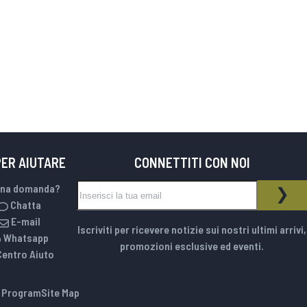
PER AIUTARE
CONNETTITI CON NOI
Iscriviti alla nostra Newsletter:
una domanda?
NEWSLETTER
ISCR
Chatta
E-mail
Iscriviti per ricevere notizie sui nostri ultimi arrivi,
Whatsapp
promozioni esclusive ed eventi.
Centro Aiuto
e Program
Site Map