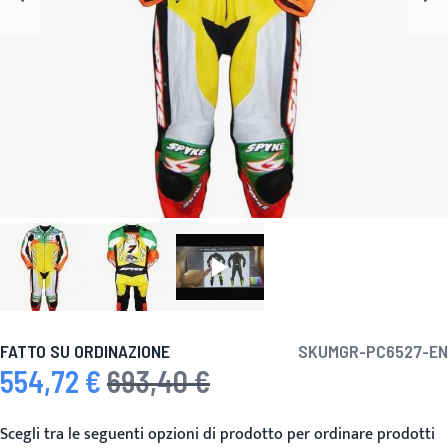
FATTO SU ORDINAZIONE
SKU
MGR-PC6527-EN
554,72 €
693,40 €
Prezzo speciale
Prezzo predefinito
Scegli tra le seguenti opzioni di prodotto per ordinare prodotti