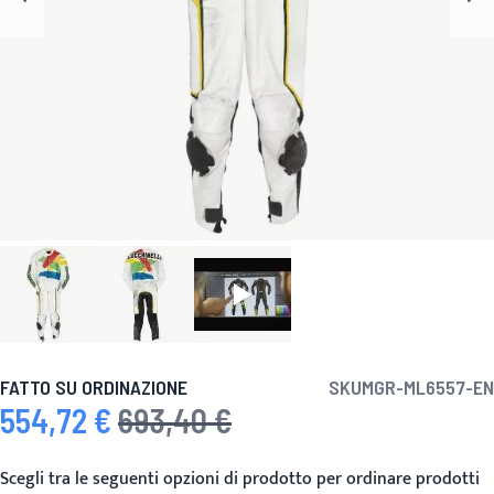
FATTO SU ORDINAZIONE
SKU
MGR-ML6557-EN
554,72 €
693,40 €
Prezzo speciale
Prezzo predefinito
Scegli tra le seguenti opzioni di prodotto per ordinare prodotti