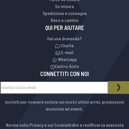
Su misura
Spedizione e consegna
Reso e cambio
QUI PER AIUTARE
Hai una domanda?
Chatta
E-mail
Whatsapp
Centro Aiuto
CONNETTITI CON NOI
Iscriviti alla nostra Newsletter:
NEWSLETTER
ISCR
Iscriviti per ricevere notizie sui nostri ultimi arrivi, promozioni
esclusive ed eventi.
Norme sulla Privacy e sui Cookie
Ordini e resi
Ricerca avanzata