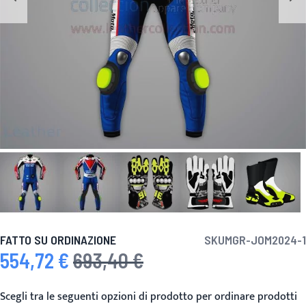
FATTO SU ORDINAZIONE
SKU
MGR-JOM2024-1
554,72 €
693,40 €
Prezzo speciale
Prezzo predefinito
Scegli tra le seguenti opzioni di prodotto per ordinare prodotti