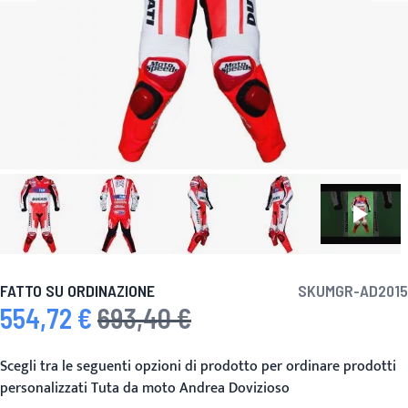
FATTO SU ORDINAZIONE
SKU
MGR-AD2015
554,72 €
693,40 €
Prezzo speciale
Prezzo predefinito
Scegli tra le seguenti opzioni di prodotto per ordinare prodotti
personalizzati Tuta da moto Andrea Dovizioso