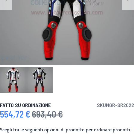
FATTO SU ORDINAZIONE
SKU
MGR-SR2022
554,72 €
693,40 €
Prezzo speciale
Prezzo predefinito
Scegli tra le seguenti opzioni di prodotto per ordinare prodotti