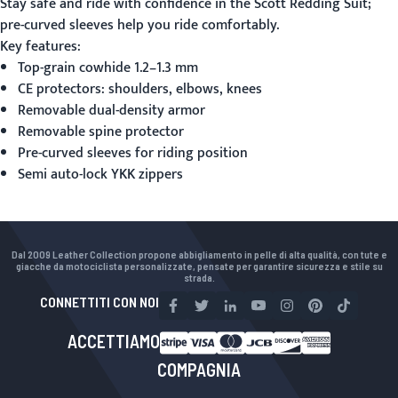
Stay safe and ride with confidence in the
Scott Redding Suit
;
pre-curved sleeves help you ride comfortably.
Key features:
Top-grain cowhide 1.2–1.3 mm
CE protectors: shoulders, elbows, knees
Removable dual-density armor
Removable spine protector
Pre-curved sleeves for riding position
Semi auto-lock YKK zippers
Dal 2009 Leather Collection propone abbigliamento in pelle di alta qualità, con tute e
giacche da motociclista personalizzate, pensate per garantire sicurezza e stile su
strada.
CONNETTITI CON NOI
ACCETTIAMO
COMPAGNIA