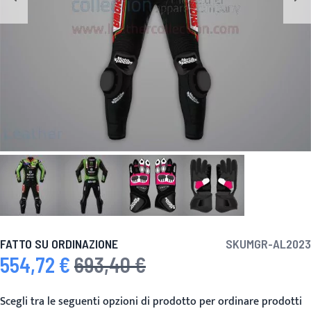
FATTO SU ORDINAZIONE
SKU
MGR-AL2023
554,72 €
693,40 €
Prezzo speciale
Prezzo predefinito
Scegli tra le seguenti opzioni di prodotto per ordinare prodotti