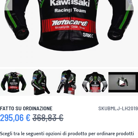
FATTO SU ORDINAZIONE
SKU
BMLJ-LH2019
295,06 €
368,83 €
Prezzo speciale
Prezzo predefinito
Scegli tra le seguenti opzioni di prodotto per ordinare prodotti