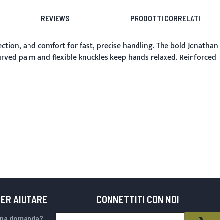
REVIEWS
PRODOTTI CORRELATI
ection, and comfort for fast, precise handling. The bold
Jonathan
-curved palm and flexible knuckles keep hands relaxed. Reinforced
PER AIUTARE
CONNETTITI CON NOI
Iscriviti alla nostra Newsletter:
una domanda?
NEWSLETTER