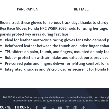
PANORAMICA
DETTAGLI
Riders trust these gloves for serious track days thanks to sturdy
Rea Race Gloves Honda HRC WSBK 2026
nods to racing heritage. 
panels protect key areas during fast laps.
Ideal for leather motorcycle racing gloves fans who demand p
Reinforced leather between the thumb and index finger enhan
TPU sliders on palm, thumb, and fingers, mounted on poly-foa
Rubber protection with air intake and exhaust ports provides 
Pre-curved palm and fingers deliver form-fitting comfort for r
Integrated knuckles and Velcro closures secure fit for Honda 
Dal 2009 Leather Collection propone abbigliamento in pelle di alta qualità, con tute e g
motociclista personalizzate, pensate per garantire sicurezza e stile su strada
CONNETTITI CON NOI