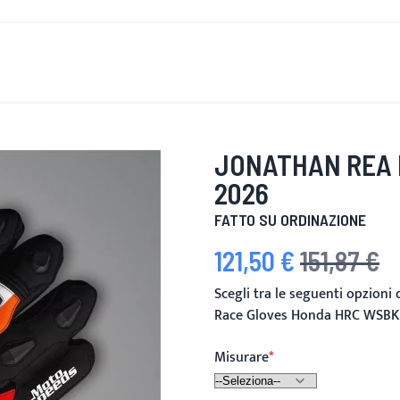
È DI NUOVO
UOMINI
DONNE
MOTOCICLETTA
MOTO
JONATHAN REA 
2026
FATTO SU ORDINAZIONE
121,50 €
151,87 €
Prezzo speciale
Prezzo predefini
Scegli tra le seguenti opzioni
Race Gloves Honda HRC WSBK
Misurare