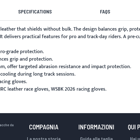
SPECIFICATIONS
FAQS
 leather that shields without bulk. The design balances grip, prot
It delivers practical features for pro and track-day riders. A pre
ro-grade protection.
ces grip and protection.
m, offer targeted abrasion resistance and impact protection.
cooling during long track sessions.
acing gloves.
HRC leather race gloves, WSBK 2026 racing gloves.
iacche da
COMPAGNIA
INFORMAZIONI
QUI 
.
La nostra storia
Guida alle taglie
Hai 