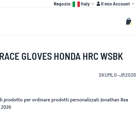
Language:
Account
Negozio:
Italy
Il mio Account
HOT
GP
PERSONALIZZATO
Cerca
Cerc
Carr
RACE GLOVES HONDA HRC WSBK
SKU
MLG-JR2026
to
 di prodotto per ordinare prodotti personalizzati Jonathan Rea
 2026