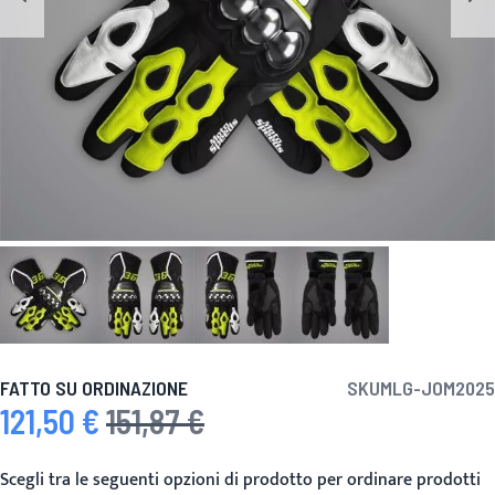
FATTO SU ORDINAZIONE
SKU
MLG-JOM2025
121,50 €
151,87 €
Prezzo speciale
Prezzo predefinito
Scegli tra le seguenti opzioni di prodotto per ordinare prodotti