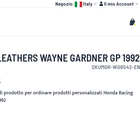
Language:
Account
Negozio:
Italy
Il mio Account
HOT
GP
PERSONALIZZATO
Cerca
Cerc
Carr
LEATHERS WAYNE GARDNER GP 1992
SKU
MGR-WG6542-EN
€
nito
 di prodotto per ordinare prodotti personalizzati Honda Racing
992