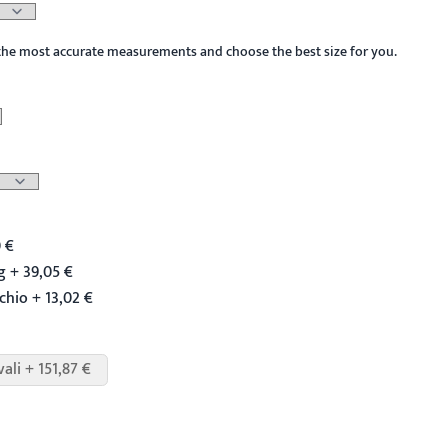
the most accurate measurements and choose the best size for you.
 €
 + 39,05 €
chio + 13,02 €
vali + 151,87 €