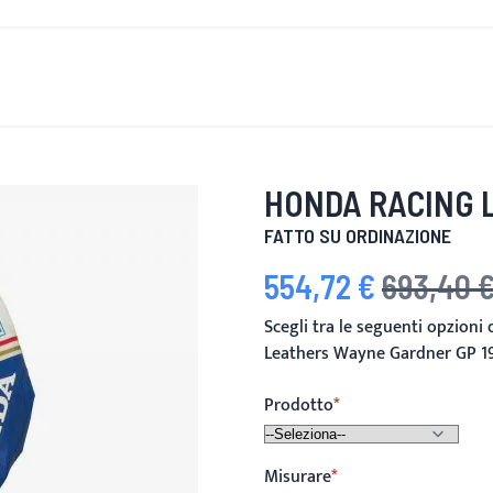
È DI NUOVO
UOMINI
DONNE
MOTOCICLETTA
MOTO
HONDA RACING 
FATTO SU ORDINAZIONE
554,72 €
693,40 
Prezzo speciale
Prezzo predefi
Scegli tra le seguenti opzioni
Leathers Wayne Gardner GP 1
Prodotto
Misurare