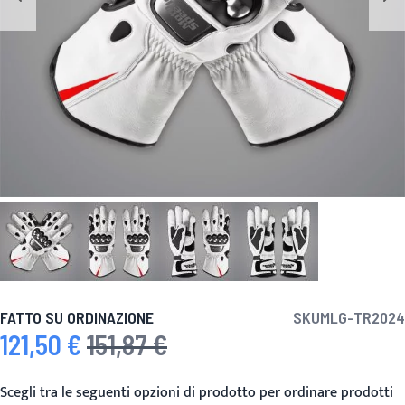
FATTO SU ORDINAZIONE
SKU
MLG-TR2024
121,50 €
151,87 €
Prezzo speciale
Prezzo predefinito
Scegli tra le seguenti opzioni di prodotto per ordinare prodotti