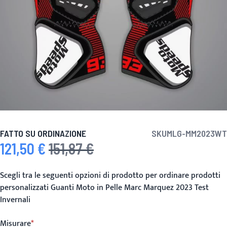
FATTO SU ORDINAZIONE
SKU
MLG-MM2023WT
121,50 €
151,87 €
Prezzo speciale
Prezzo predefinito
Scegli tra le seguenti opzioni di prodotto per ordinare prodotti
personalizzati Guanti Moto in Pelle Marc Marquez 2023 Test
Invernali
Misurare