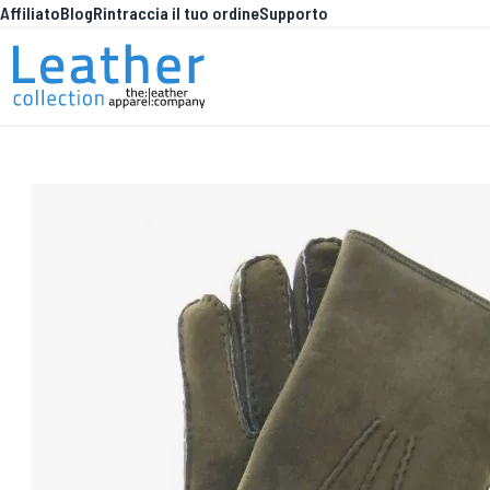
Affiliato
Blog
Rintraccia il tuo ordine
Supporto
Salta al contenuto
COSA C'